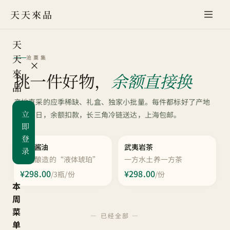
天天來品
天
天
沧粟集
來
挑一件好物，
余额直接换
品
产地直采的应季稀缺、礼盒、独家小批量。每件都标好了产地
立
与采摘日，余额扣款，长三角冷链送达，上海包邮。
即
登
热销中
热销中
古法酱油
武夷岩茶
录
时光酿造的“液体琥珀”
一方水土养一方茶
¥298.00
¥298.00
/
3瓶/份
/
份
本
周
菜
— 已经全部 —
单