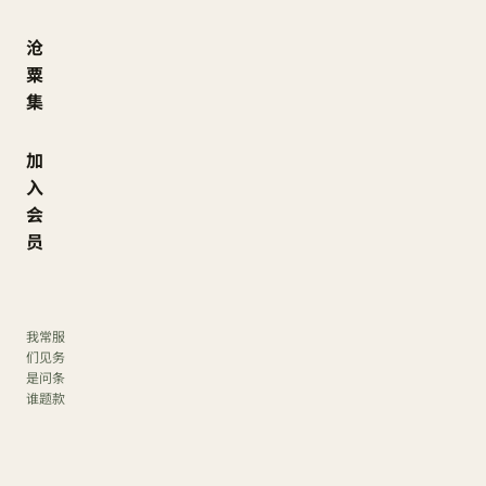
沧
粟
集
加
入
会
员
我
常
服
们
见
务
是
问
条
谁
题
款